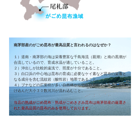
南茅部産のがごめ昆布が最高品質と言われるのはなぜか？
１）道南・南茅部の海は栄養豊富な千島海流（親潮）と南の黒潮が
合流しているので、育成水温が適していること。
２）沖出しが比較的遠浅で、照度が十分であること。
３）白口浜の中心地は昆布の育成に必要なケイ素など昆布の栄養と
なる成分を含む流紋岩（酸性岩）地帯であること。
４）ブナなどの広葉樹が多い自然林からの自然肥料とミネラルが溶
け込んだ大小３０数河川が流れ込むこと。
当店の熟成がごめ昆布・熟成がごめきざみ昆布は南茅部産の厳選さ
れた最高品質の昆布のみを使用しております。