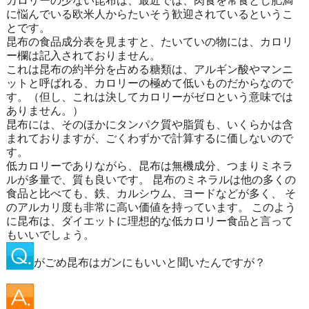
カロリーの少ない昆布は、最近では、肉食を常食とし肥満
に悩んでいる欧米人からたいそう歓迎されているというこ
とです。
昆布の食品成分表を見ますと、たいていの物には、カロリ
ー欄は記入されておりません。
これは昆布の約半分を占める糖類は、アルギン酸やマンニ
ットと呼ばれる、カロリーの極めて低いものだからなので
す。（但し、これは決してカロリーがゼロという意味では
ありません。）
昆布には、そのほかにタンパク質や脂質も、いくらかは含
まれておりますが、ごくわずかで計算するに価しないので
す。
低カロリーでありながら、昆布は無機成分、つまりミネラ
ルが多量で、質も良いです。 昆布のミネラルは他の多くの
食品と比べても、鉄、カルシウム、ヨードなどが多く、 そ
のアルカリ度も非常に高い価値を持っています。 このよう
に昆布は、ダイエットに理想的な低カロリー食品と言って
もいいでしょう。
がごめ昆布はガンにもいいと聞いたんですが？