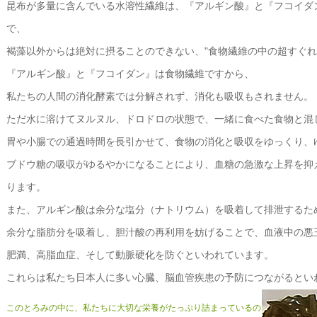
昆布が多量に含んでいる水溶性繊維は、『アルギン酸』と『フコイダ
で、
褐藻以外からは絶対に摂ることのできない、"食物繊維の中の超すぐれ
『アルギン酸』と『フコイダン』は食物繊維ですから、
私たちの人間の消化酵素では分解されず、消化も吸収もされません。
ただ水に溶けてヌルヌル、ドロドロの状態で、一緒に食べた食物と混
胃や小腸での通過時間を長引かせて、食物の消化と吸収をゆっくり、
ブドウ糖の吸収がゆるやかになることにより、血糖の急激な上昇を抑
ります。
また、アルギン酸は余分な塩分（ナトリウム）を吸着して排泄するた
余分な脂肪分を吸着し、胆汁酸の再利用を妨げることで、血液中の悪
肥満、高脂血症、そして動脈硬化を防ぐといわれています。
これらは私たち日本人に多い心臓、脳血管疾患の予防につながるとい
このとろみの中に、私たちに大切な栄養がたっぷり詰まっているの