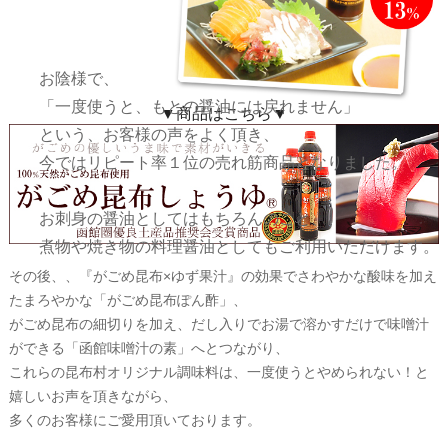
お陰様で、
「一度使うと、もとの醤油には戻れません」
▼商品はこちら▼
という、お客様の声をよく頂き、
今ではリピート率１位の売れ筋商品となりました。
お刺身の醤油としてはもちろんのこと、
煮物や焼き物の料理醤油としてもご利用いただけます。
その後、、『がごめ昆布×ゆず果汁』の効果でさわやかな酸味を加え
たまろやかな「がごめ昆布ぽん酢」、
がごめ昆布の細切りを加え、だし入りでお湯で溶かすだけで味噌汁
ができる「函館味噌汁の素」へとつながり、
これらの昆布村オリジナル調味料は、一度使うとやめられない！と
嬉しいお声を頂きながら、
多くのお客様にご愛用頂いております。