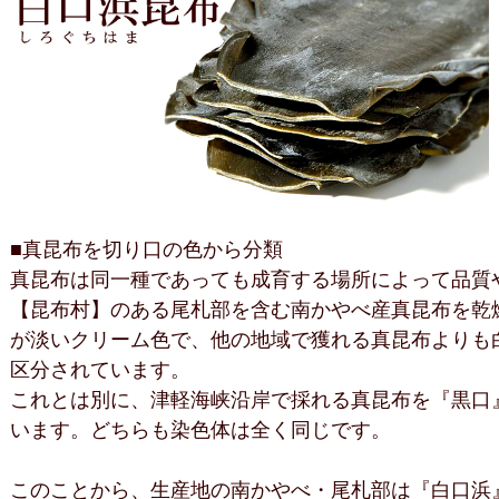
■真昆布を切り口の色から分類
真昆布は同一種であっても成育する場所によって品質
【昆布村】のある尾札部を含む南かやべ産真昆布を乾
が淡いクリーム色で、他の地域で獲れる真昆布よりも
区分されています。
これとは別に、津軽海峡沿岸で採れる真昆布を『黒口
います。どちらも染色体は全く同じです。
このことから、生産地の南かやべ・尾札部は『白口浜