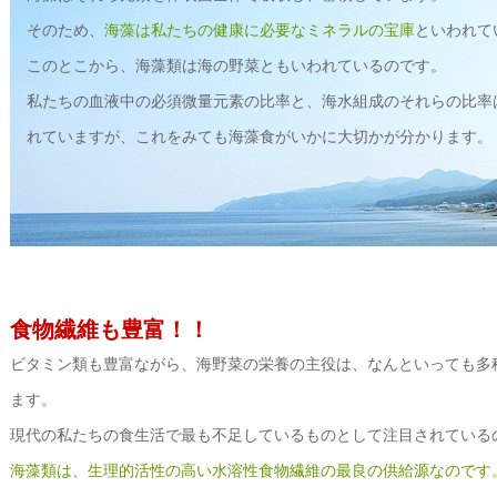
そのため、
海藻は私たちの健康に必要なミネラルの宝庫
といわれて
このとこから、海藻類は海の野菜ともいわれているのです。
私たちの血液中の必須微量元素の比率と、海水組成のそれらの比率
れていますが、これをみても海藻食がいかに大切かが分かります。
食物繊維も豊富！！
ビタミン類も豊富ながら、海野菜の栄養の主役は、なんといっても多
ます。
現代の私たちの食生活で最も不足しているものとして注目されている
海藻類は、生理的活性の高い水溶性食物繊維の最良の供給源なのです