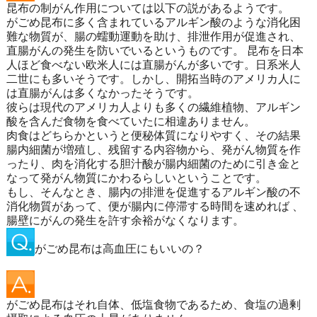
昆布の制がん作用については以下の説があるようです。
がごめ昆布に多く含まれているアルギン酸のような消化困
難な物質が、腸の蠕動運動を助け、排泄作用が促進され、
直腸がんの発生を防いでいるというものです。 昆布を日本
人ほど食べない欧米人には直腸がんが多いです。日系米人
二世にも多いそうです。しかし、開拓当時のアメリカ人に
は直腸がんは多くなかったそうです。
彼らは現代のアメリカ人よりも多くの繊維植物、アルギン
酸を含んだ食物を食べていたに相違ありません。
肉食はどちらかというと便秘体質になりやすく、その結果
腸内細菌が増殖し、残留する内容物から、発がん物質を作
ったり、肉を消化する胆汁酸が腸内細菌のために引き金と
なって発がん物質にかわるらしいということです。
もし、そんなとき、腸内の排泄を促進するアルギン酸の不
消化物質があって、便が腸内に停滞する時間を速めれば 、
腸壁にがんの発生を許す余裕がなくなります。
がごめ昆布は高血圧にもいいの？
がごめ昆布はそれ自体、低塩食物であるため、食塩の過剰