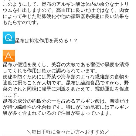
このようにして、昆布のアルギン酸は体内の余分なナトリ
ウムを排出しますので、高血圧に良いだけではなく、肉食
によって生じた動脈硬化や他の循環器系疾患に良い結果を
もたらすのです。
昆布は排泄作用を高める！？
昆布が便通を良くし、美容の大敵である宿便や黒便を清掃
してくれる作用は確かに認められています。
便秘を防ぐためには野菜や海草類のような繊維類の食物を
適度に摂ることが大切です。昆布は繊維食品ですから、野
菜のそれと同様に腸壁に刺激をあたえて、蠕動運動を促進
します。
昆布の成分の約四分の一を占めるアルギン酸は、海藻だけ
が持つ繊維性の化合物です。特にがごめ昆布にはアルギン
酸が多く含まれているので注目が集まっています。
＼毎日手軽に食べたい方へおすすめ／