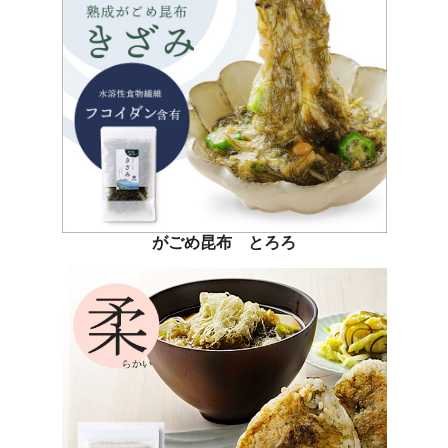
がごめ昆布 とろろ