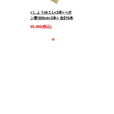
<しょうゆ１L×3本> <ポ
ン酢300ml×3本> 合計6本
¥5,460
(税込)