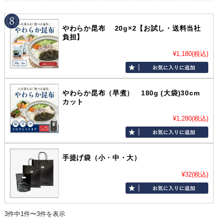
やわらか昆布 20g×2【お試し・送料当社
負担】
¥1,180
(税込)
やわらか昆布（早煮） 180g (大袋)30cm
カット
¥1,280
(税込)
手提げ袋（小・中・大）
¥32
(税込)
3件中1件〜3件を表示