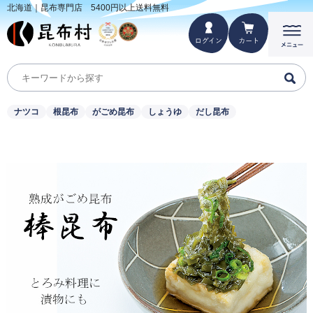
北海道｜昆布専門店 5400円以上送料無料
ナツコ
根昆布
がごめ昆布
しょうゆ
だし昆布