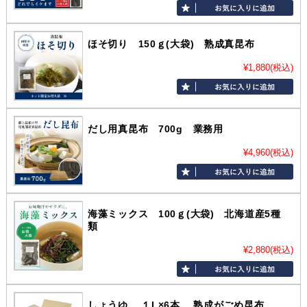
ほそ切り 150ｇ(大袋) 熟成真昆布
¥1,880
(税込)
だし用真昆布 700g 業務用
¥4,960
(税込)
海藻ミックス 100ｇ(大袋) 北海道産5種
類
¥2,880
(税込)
しょうゆ １L×6本 熟成がごめ昆布