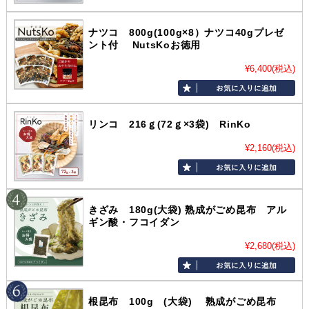
ナツコ 800g(100g×8）ナツコ40gプレゼ
ント付 NutsKoお徳用
¥6,400
(税込)
リンコ 216ｇ(72ｇ×3袋) RinKo
¥2,160
(税込)
きざみ 180g(大袋) 熟成がごめ昆布 アル
ギン酸・フコイダン
¥2,680
(税込)
根昆布 100g (大袋) 熟成がごめ昆布