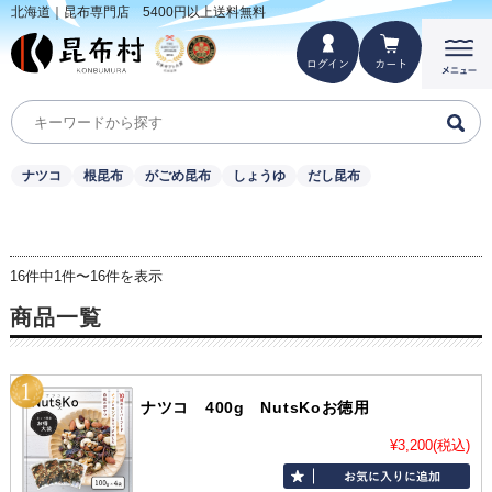
北海道｜昆布専門店 5400円以上送料無料
ナツコ
根昆布
がごめ昆布
しょうゆ
だし昆布
16件中1件〜16件を表示
商品一覧
ナツコ 400g NutsKoお徳用
¥3,200
(税込)