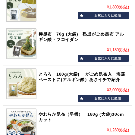
¥1,800
(税込)
棒昆布 70g (大袋) 熟成がごめ昆布 アル
ギン酸・フコイダン
¥1,180
(税込)
とろろ 180g(大袋) がごめ昆布入 海藻
ペーストに(アルギン酸）あさイチで紹介
¥3,000
(税込)
やわらか昆布（早煮） 180g (大袋)30cm
カット
¥1,280
(税込)