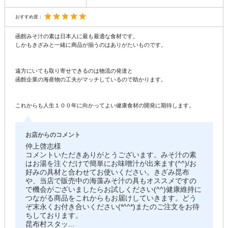
おすすめ度：
函館みそ汁の素は日本人に最も最適な食材です。
しかもきざみと一緒に商品が揃うのはありがたいものです。
遠方にいても取り寄せできるのは物流の発達と
函館企業の海産物の工夫がマッチしているので助かります。
これからも人生１００年に向かってよい健康食材の開発に期待します。
お店からのコメント
仲上啓志様
コメントいただきありがとうございます。みそ汁の素
はお湯を注ぐだけで簡単にお味噌汁が出来ます(^^)/お
好みの具材と合わせてお使いください。きざみ昆布
や、当店で販売中の海藻みそ汁の具もオススメですの
で機会がございましたらお試しください(^^)健康維持に
つながる商品をこれからもお届けしていきます。どう
ぞ末永くお付き合いください(*^^*)またのご注文をお待
ちしております。
昆布村スタッ
...