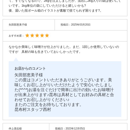
て、すぐなくなるので、2kgを注文しましたが、流石に2kg入りの袋は使いにく
いです。1kg単位の袋にしていただけると嬉しいかも?
後、届いた段ボール箱のイラストが素敵で捨てられず困ります?。
矢田部恵美子様
投稿日：
2025年03月20日
おすすめ度：
なかなか美味しく味噌汁が仕上がりました。まだ、1回しか使用していないの
ですが 具材の味も生きていておいしかったです。
お店からのコメント
矢田部恵美子様
この度はコメントいただきありがとうございます。美
味しくお召し上がりいただけたようで安心いたしまし
た(*^^*)お湯を注ぐだけで簡単に出汁の効いたお味噌汁
が出来上がります♪昆布は具材としてお好みの具材と合
わせてお召し上がりください♪
またのご注文をお待ちしております。
昆布村スタッフ西村
仲上啓志様
投稿日：
2023年12月05日