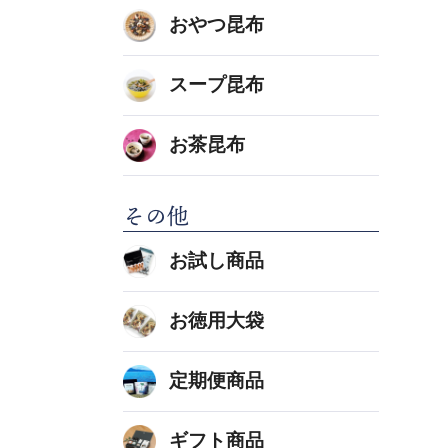
おやつ昆布
スープ昆布
お茶昆布
その他
お試し商品
お徳用大袋
定期便商品
ギフト商品