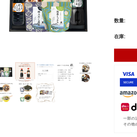
数量:
在庫:
一部の
その他