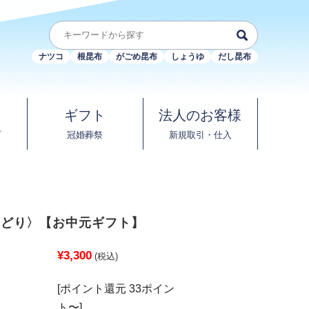
ナツコ
根昆布
がごめ昆布
しょうゆ
だし昆布
ギフト
法人のお客様
プ
冠婚葬祭
新規取引・仕入
ろどり〉【お中元ギフト】
¥3,300
(税込)
[ポイント還元 33ポイン
ト〜]