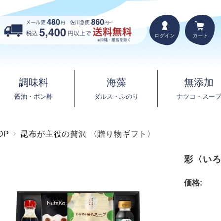
調味料
海藻
無添加
醤油・ポン酢
ダルス・ふのり
ナツコ・スー
OP
昆布が主役の贅沢 〈贈り物ギフト〉
彩〈い
価格: