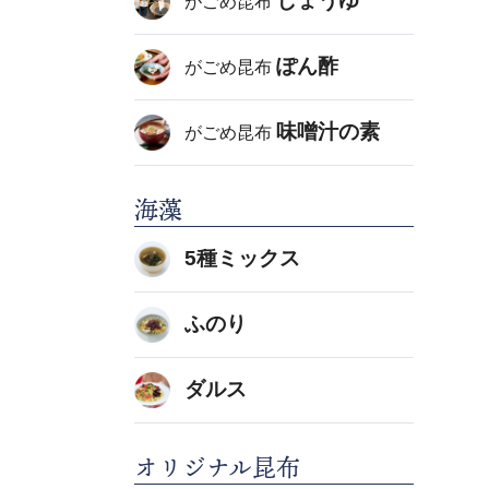
しょうゆ
がごめ昆布
ぽん酢
がごめ昆布
味噌汁の素
がごめ昆布
海藻
5種ミックス
ふのり
ダルス
オリジナル昆布