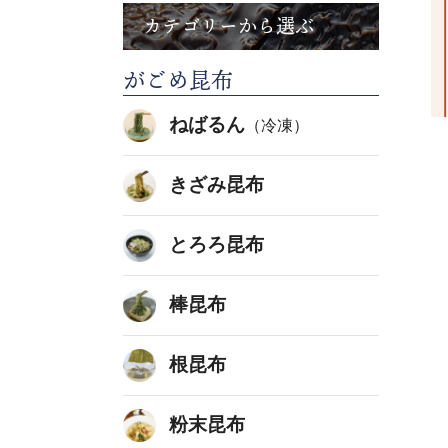
カテゴリーから選ぶ
がごめ昆布
ねばるん
（冷凍）
きざみ昆布
とろろ昆布
棒昆布
根昆布
粉末昆布