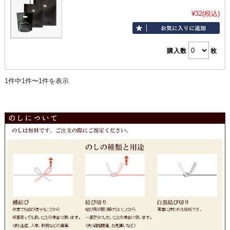
¥32
(税込)
購入数
枚
1件中1件〜1件を表示